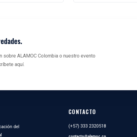
vedades.
ción sobre ALAMOC Colombia o nuestro evento
ríbete aquí.
CONTACTO
(+57) 333 2320518
cación del
l
contacto@
alamoc
.co